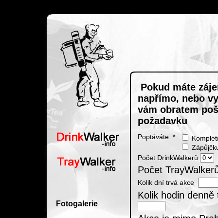
Pokud máte zájem
napřímo, nebo vy
vám obratem poš
požadavku
Poptáváte: *
Kompletn
Zápůjčk
Počet DrinkWalkerů
Počet TrayWalke
Kolik dní trvá akce
Kolik hodin denně 
Fotogalerie